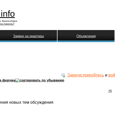
.info
и Краснодара
ли пароль?
Заявки на квартиры
Объявления
Зарегистрируйтесь
и
вой
а форума
25
ения новых тем обсуждения