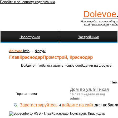
Перейти к основному содержанию
Dolevoe
Новостройки и застройщик
вход
-
регистрация
-
забы
Новостройки
Застройщики
dolevoe
.info
→
Форум
ГлавКраснодарПромстрой, Краснодар
Войдите
, чтобы оставлять новые сообщения на форуме.
Тем
Дом по ул. 9 Тихая
Горячая тема
16 лет 3 недели назад
admin
Зарегистрируйтесь
и
войдите на сайт
для добавл