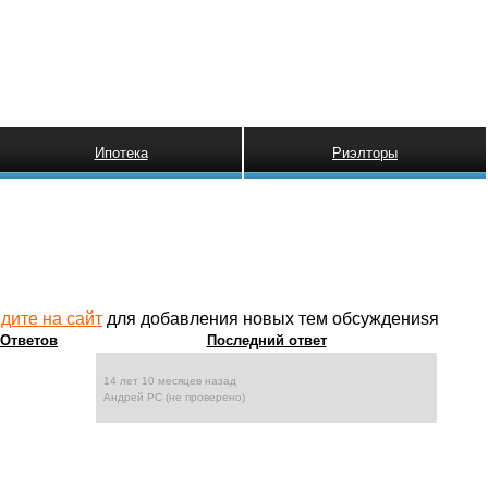
Ипотека
Риэлторы
дите на сайт
для добавления новых тем обсуждениsя
Ответов
Последний ответ
14 лет 10 месяцев назад
Андрей РС (не проверено)