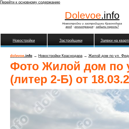
Перейти к основному содержанию
Dolevoe
.info
Новостройки и застройщики Краснодара
вход
-
регистрация
-
забыли пароль?
Новостройки
Застройщики
Заявки на квар
dolevoe
.info
→
Новостройки Краснодара
→
Жилой дом по ул. Фед
Фото Жилой дом по
(литер 2-Б) от 18.03.