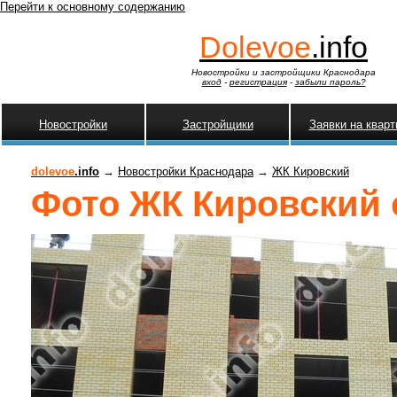
Перейти к основному содержанию
Dolevoe
.info
Новостройки и застройщики Краснодара
вход
-
регистрация
-
забыли пароль?
Новостройки
Застройщики
Заявки на квар
dolevoe
.info
→
Новостройки Краснодара
→
ЖК Кировский
Фото ЖК Кировский о