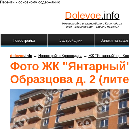
Перейти к основному содержанию
Dolevoe
.info
Новостройки и застройщики Краснодара
вход
-
регистрация
-
забыли пароль?
Новостройки
Застройщики
Заявки на квар
dolevoe
.info
→
Новостройки Краснодара
→
ЖК "Янтарный" пр. Кон
Фото ЖК "Янтарный"
Образцова д. 2 (лите