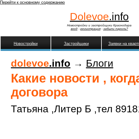
Перейти к основному содержанию
Dolevoe
.info
Новостройки и застройщики Краснодара
вход
-
регистрация
-
забыли пароль?
Новостройки
Застройщики
Заявки на квар
dolevoe
.info
→
Блоги
Какие новости , ког
договора
Татьяна ,Литер Б ,тел 891