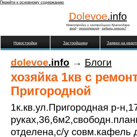
Перейти к основному содержанию
Dolevoe
.info
Новостройки и застройщики Краснодара
вход
-
регистрация
-
забыли пароль?
Новостройки
Застройщики
Заявки на квар
dolevoe
.info
→
Блоги
хозяйка 1кв с ремон
Пригородной
1к.кв.ул.Пригородная р-н,17
руках,36,6м2,свободн.план
отделена,с/у совм.кафель 