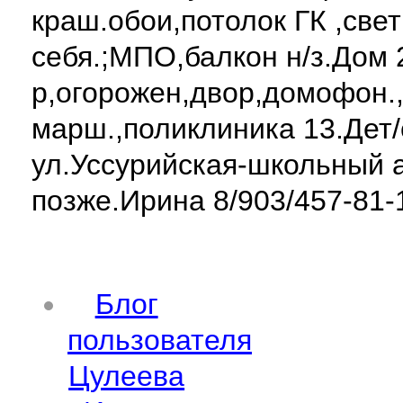
краш.обои,потолок ГК ,све
себя.;МПО,балкон н/з.Дом 2
р,огорожен,двор,домофон.
марш.,поликлиника 13.Дет/
ул.Уссурийская-школьный 
позже.Ирина 8/903/457-81-
Блог
пользователя
Цулеева