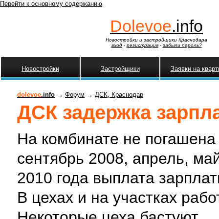
Перейти к основному содержанию
Dolevoe
.info
Новостройки и застройщики Краснодара
вход
-
регистрация
-
забыли пароль?
Новостройки
Застройщики
Заявки на квар
dolevoe
.info
→
Форум
→
ДСК, Краснодар
ДСК задержка зарпл
На комбинате не погашена
сентябрь 2008, апрель, май
2010 года выплата зарпла
В цехах и на участках рабо
Некоторые цеха бастуют.