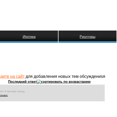
Ипотека
Риэлторы
дите на сайт
для добавления новых тем обсуждениsя
Последний ответ
лет 4 месяца назад
зонанс