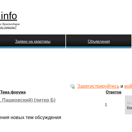
.info
и Краснодара
ли пароль?
Заявки на квартиры
Объявления
Зарегистрируйтесь
и
вой
Тема форума
Ответов
. Пашковский) (литер Б)
10 
1
Ре
ения новых тем обсуждения