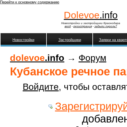
Перейти к основному содержанию
Dolevoe
.info
Новостройки и застройщики Краснодара
вход
-
регистрация
-
забыли пароль?
Новостройки
Застройщики
Заявки на квар
dolevoe
.info
→
Форум
Кубанское речное па
Войдите
, чтобы оставл
Зарегистриру
добавле