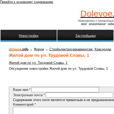
Перейти к основному содержанию
Dolevoe
Новостройки и застройщик
вход
-
регистрация
-
забы
Новостройки
Застройщики
dolevoe
.info
→
Форум
→
Стройэлектросевкавмонтаж, Краснодар
Жилой дом по ул. Трудовой Славы, 1
Жилой дом по ул. Трудовой Славы, 1
Обсуждение новостройки Жилой дом по ул. Трудовой Славы, 1
Ваше имя
*
Электронная почта
*
Содержание этого поля является приватным и не предназначено 
Комментарий
*