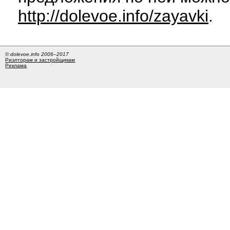
http://dolevoe.info/zayavki
.
© dolevoe.info 2006–2017
Риэлторам и застройщикам
Реклама