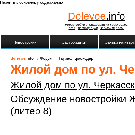
Перейти к основному содержанию
Dolevoe
.info
Новостройки и застройщики Краснодара
вход
-
регистрация
-
забыли пароль?
Новостройки
Застройщики
Заявки на квар
dolevoe
.info
→
Форум
→
Таурас, Краснодар
Жилой дом по ул. Че
Жилой дом по ул. Черкасс
Обсуждение новостройки Ж
(литер 8)