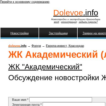
Перейти к основному содержанию
Dolevoe
.info
Новостройки и застройщики Краснодара
вход
-
регистрация
-
забыли пароль?
Новостройки
Застройщики
Заявки на квар
dolevoe
.info
→
Форум
→
Европа-инвест, Краснодар
ЖК Академический (л
ЖК "Академический"
Обсуждение новостройки Ж
Ваше имя
*
Электронная почта
*