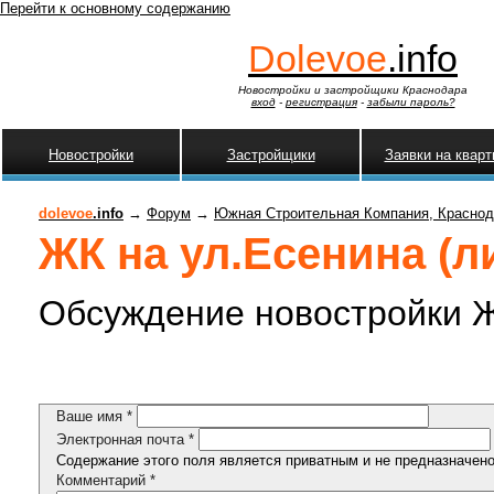
Перейти к основному содержанию
Dolevoe
.info
Новостройки и застройщики Краснодара
вход
-
регистрация
-
забыли пароль?
Новостройки
Застройщики
Заявки на квар
dolevoe
.info
→
Форум
→
Южная Строительная Компания, Краснод
ЖК на ул.Есенина (л
Обсуждение новостройки Ж
Ваше имя
*
Электронная почта
*
Содержание этого поля является приватным и не предназначено 
Комментарий
*