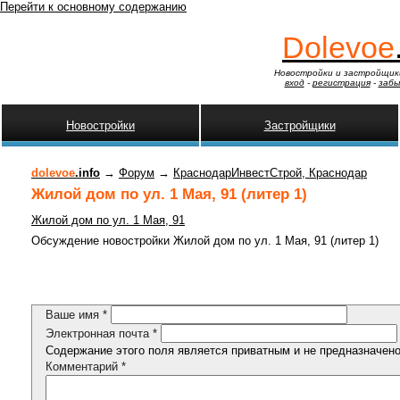
Перейти к основному содержанию
Dolevoe
Новостройки и застройщик
вход
-
регистрация
-
забы
Новостройки
Застройщики
dolevoe
.info
→
Форум
→
КраснодарИнвестСтрой, Краснодар
Жилой дом по ул. 1 Мая, 91 (литер 1)
Жилой дом по ул. 1 Мая, 91
Обсуждение новостройки Жилой дом по ул. 1 Мая, 91 (литер 1)
Ваше имя
*
Электронная почта
*
Содержание этого поля является приватным и не предназначено 
Комментарий
*