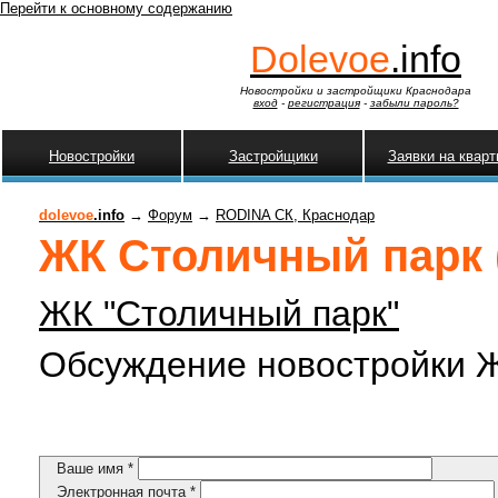
Перейти к основному содержанию
Dolevoe
.info
Новостройки и застройщики Краснодара
вход
-
регистрация
-
забыли пароль?
Новостройки
Застройщики
Заявки на квар
dolevoe
.info
→
Форум
→
RODINA СК, Краснодар
ЖК Столичный парк (
ЖК "Столичный парк"
Обсуждение новостройки Ж
Ваше имя
*
Электронная почта
*