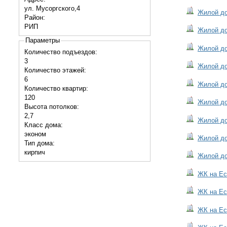
ул. Мусоргского,4
Жилой до
Район:
РИП
Жилой до
Параметры
Жилой до
Количество подъездов:
3
Жилой до
Количество этажей:
6
Жилой до
Количество квартир:
120
Жилой до
Высота потолков:
2,7
Жилой до
Класс дома:
эконом
Жилой до
Тип дома:
кирпич
Жилой до
ЖК на Ес
ЖК на Ес
ЖК на Ес