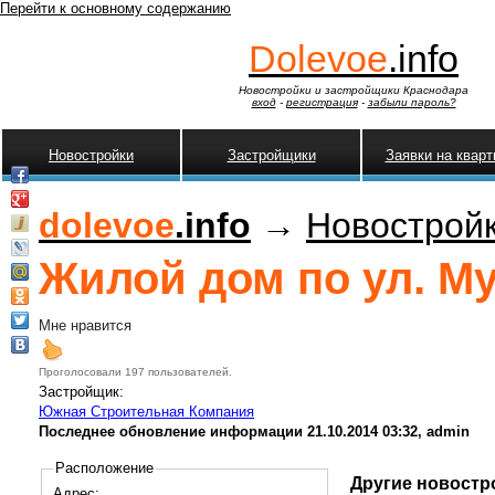
Перейти к основному содержанию
Dolevoe
.info
Новостройки и застройщики Краснодара
вход
-
регистрация
-
забыли пароль?
Новостройки
Застройщики
Заявки на квар
dolevoe
.info
→
Новострой
Жилой дом по ул. Му
Мне нравится
Проголосовали 197 пользователей.
Застройщик:
Южная Строительная Компания
Последнее обновление информации 21.10.2014 03:32, admin
Расположение
Другие новостр
Адрес: