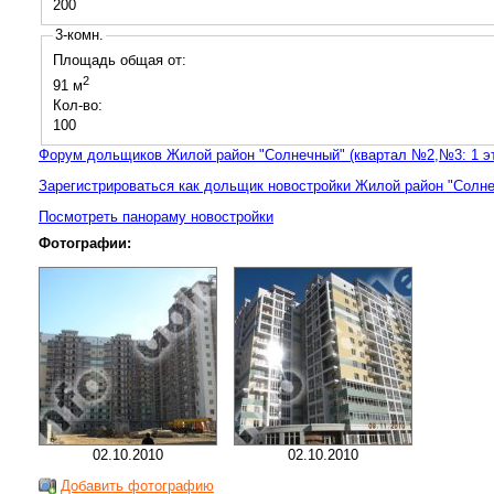
200
3-комн.
Площадь общая от:
2
91 м
Кол-во:
100
Форум дольщиков Жилой район "Солнечный" (квартал №2,№3: 1 эта
Зарегистрироваться как дольщик новостройки Жилой район "Солнеч
Посмотреть панораму новостройки
Фотографии:
02.10.2010
02.10.2010
Добавить фотографию