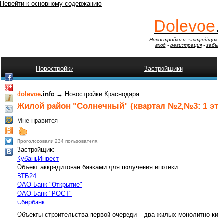
Перейти к основному содержанию
Dolevoe
Новостройки и застройщик
вход
-
регистрация
-
забы
Новостройки
Застройщики
dolevoe
.info
→
Новостройки Краснодара
Жилой район "Солнечный" (квартал №2,№3: 1 эта
Мне нравится
Проголосовали 234 пользователя.
Застройщик:
КубаньИнвест
Объект аккредитован банками для получения ипотеки:
ВТБ24
ОАО Банк "Открытие"
ОАО Банк "РОСТ"
Сбербанк
Объекты строительства первой очереди – два жилых монолитно-ки