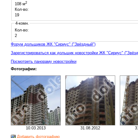
2
108 м
Кол-во:
19
4-комн.
Кол-во:
2
Форум дольщиков ЖК "Сириус" ("Звёздный")
Зарегистрироваться как дольщик новостройки ЖК "Сириус" ("Звёзд
Посмотреть панораму новостройки
Фотографии:
10.03.2013
31.08.2012
3
Добавить фотографию