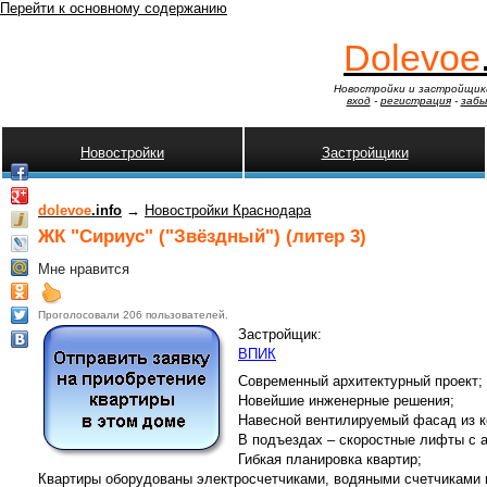
Перейти к основному содержанию
Dolevoe
Новостройки и застройщик
вход
-
регистрация
-
забы
Новостройки
Застройщики
dolevoe
.info
→
Новостройки Краснодара
ЖК "Сириус" ("Звёздный") (литер 3)
Мне нравится
Проголосовали 206 пользователей.
Застройщик:
ВПИК
Современный архитектурный проект;
Новейшие инженерные решения;
Навесной вентилируемый фасад из к
В подъездах – скоростные лифты с 
Гибкая планировка квартир;
Квартиры оборудованы электросчетчиками, водяными счетчиками 