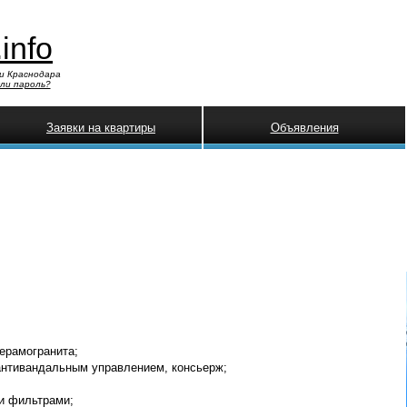
.info
и Краснодара
ли пароль?
Заявки на квартиры
Объявления
ерамогранита;
антивандальным управлением, консьерж;
и фильтрами;