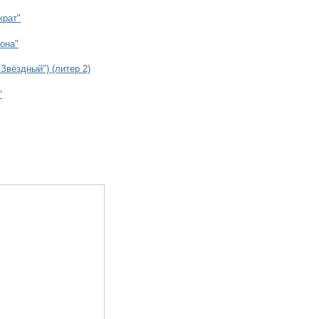
крат"
она"
"Звёздный") (литер 2)
"