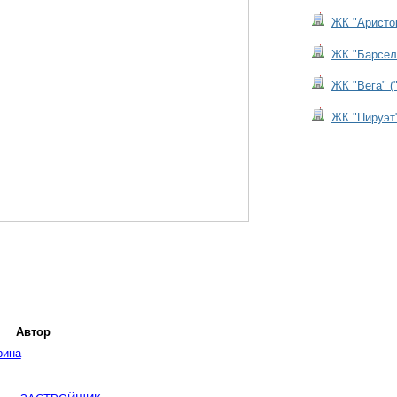
ЖК "Аристо
ЖК "Барсел
ЖК "Вега" (
ЖК "Пируэт
Автор
рина