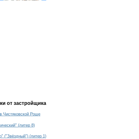
ки от застройщика
в Чистяковской Роще
ческий" (литер 8)
" ("Звёздный") (литер 1)