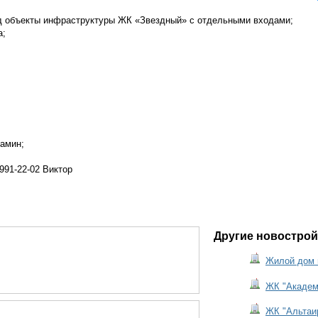
д объекты инфраструктуры ЖК «Звездный» с отдельными входами;
а;
камин;
991-22-02 Виктор
Другие новострой
Жилой дом 
ЖК "Академи
ЖК "Альтаир