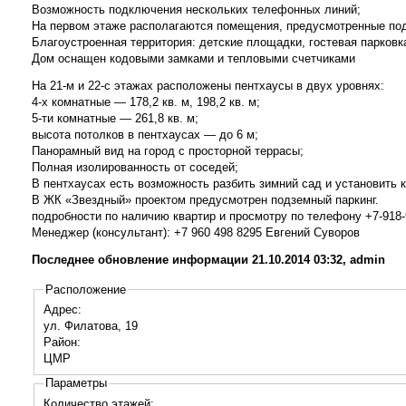
Возможность подключения нескольких телефонных линий;
На первом этаже располагаются помещения, предусмотренные по
Благоустроенная территория: детские площадки, гостевая парковк
Дом оснащен кодовыми замками и тепловыми счетчиками
На 21-м и 22-с этажах расположены пентхаусы в двух уровнях:
4-х комнатные — 178,2 кв. м, 198,2 кв. м;
5-ти комнатные — 261,8 кв. м;
высота потолков в пентхаусах — до 6 м;
Панорамный вид на город с просторной террасы;
Полная изолированность от соседей;
В пентхаусах есть возможность разбить зимний сад и установить 
В ЖК «Звездный» проектом предусмотрен подземный паркинг.
подробности по наличию квартир и просмотру по телефону +7-918-
Менеджер (консультант): +7 960 498 8295 Евгений Суворов
Последнее обновление информации 21.10.2014 03:32, admin
Расположение
Адрес:
ул. Филатова, 19
Район:
ЦМР
Параметры
Количество этажей: