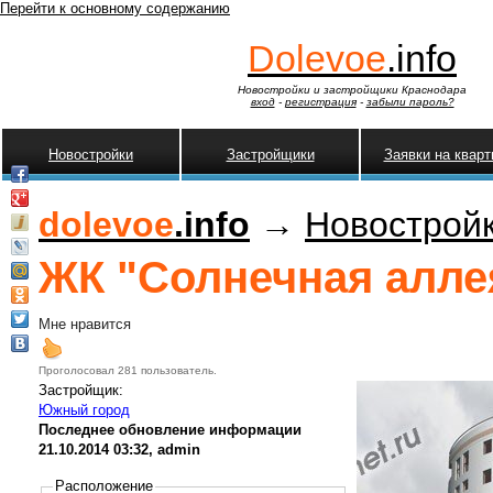
Перейти к основному содержанию
Dolevoe
.info
Новостройки и застройщики Краснодара
вход
-
регистрация
-
забыли пароль?
Новостройки
Застройщики
Заявки на квар
dolevoe
.info
→
Новострой
ЖК "Солнечная аллея
Мне нравится
Проголосовал 281 пользователь.
Застройщик:
Южный город
Последнее обновление информации
21.10.2014 03:32, admin
Расположение