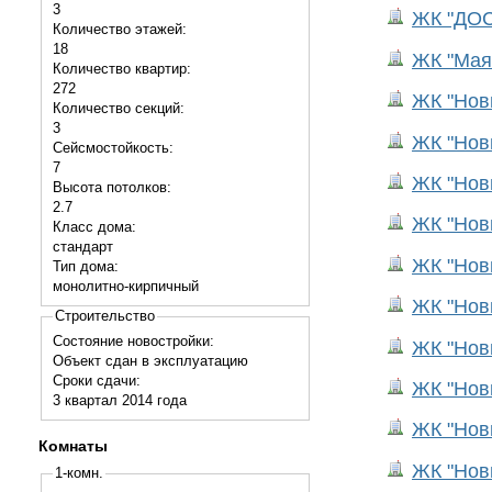
3
ЖК "ДОС
Количество этажей:
18
ЖК "Мая
Количество квартир:
272
ЖК "Новы
Количество секций:
3
ЖК "Новы
Сейсмостойкость:
7
ЖК "Новы
Высота потолков:
2.7
ЖК "Новы
Класс дома:
стандарт
ЖК "Новы
Тип дома:
монолитно-кирпичный
ЖК "Новы
Строительство
Состояние новостройки:
ЖК "Новы
Объект сдан в эксплуатацию
Сроки сдачи:
ЖК "Новы
3 квартал
2014
года
ЖК "Новы
Комнаты
ЖК "Новы
1-комн.