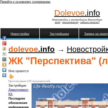
Перейти к основному содержанию
Dolevoe
.info
Новостройки и застройщики Краснодара
вход
-
регистрация
-
забыли пароль?
Новостройки
Застройщики
Заявки на квар
dolevoe
.info
→
Новострой
ЖК "Перспектива" (ли
Мне нравится
Проголосовали 275 пользователей.
Застройщик:
Девелопмент-
Юг
Последнее
обновление
информации