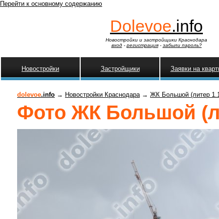
Перейти к основному содержанию
Dolevoe
.info
Новостройки и застройщики Краснодара
вход
-
регистрация
-
забыли пароль?
Новостройки
Застройщики
Заявки на квар
dolevoe
.info
→
Новостройки Краснодара
→
ЖК Большой (литер 1.
Фото ЖК Большой (ли