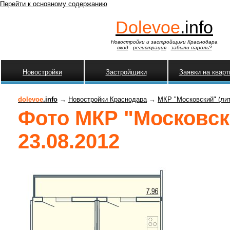
Перейти к основному содержанию
Dolevoe
.info
Новостройки и застройщики Краснодара
вход
-
регистрация
-
забыли пароль?
Новостройки
Застройщики
Заявки на квар
dolevoe
.info
→
Новостройки Краснодара
→
МКР "Московский" (лит
Фото МКР "Московски
23.08.2012