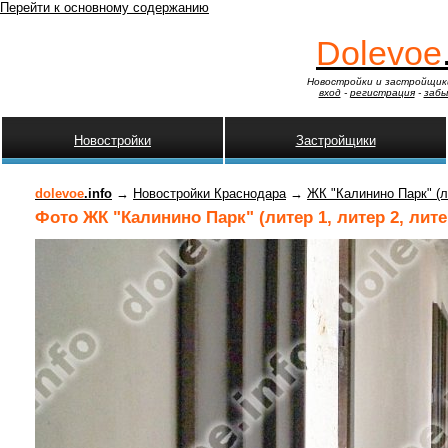
Перейти к основному содержанию
Dolevoe
Новостройки и застройщик
вход
-
регистрация
-
забы
Новостройки
Застройщики
dolevoe
.info
→
Новостройки Краснодара
→
ЖК "Калинино Парк" (ли
Фото ЖК "Калинино Парк" (литер 1, литер 2, литер 