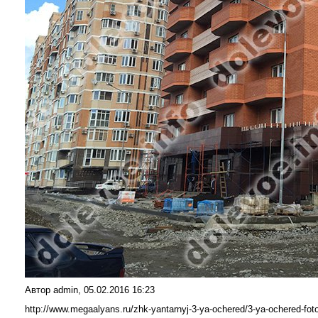
Автор admin, 05.02.2016 16:23
http://www.megaalyans.ru/zhk-yantarnyj-3-ya-ochered/3-ya-ochered-foto