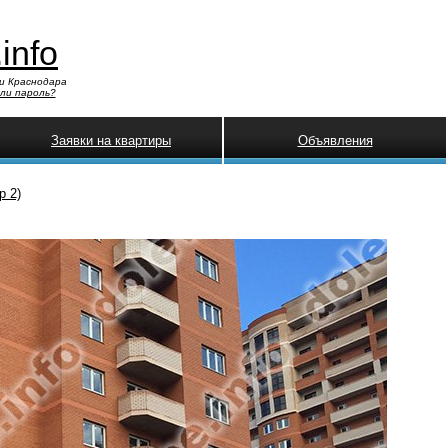
.info
и Краснодара
ли пароль?
Заявки на квартиры
Объявления
р 2)