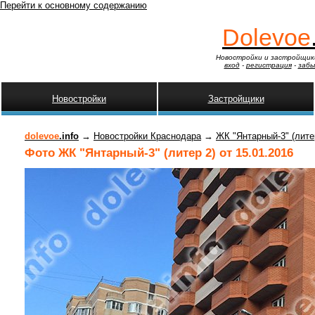
Перейти к основному содержанию
Dolevoe
Новостройки и застройщик
вход
-
регистрация
-
забы
Новостройки
Застройщики
dolevoe
.info
→
Новостройки Краснодара
→
ЖК "Янтарный-3" (лите
Фото ЖК "Янтарный-3" (литер 2) от 15.01.2016