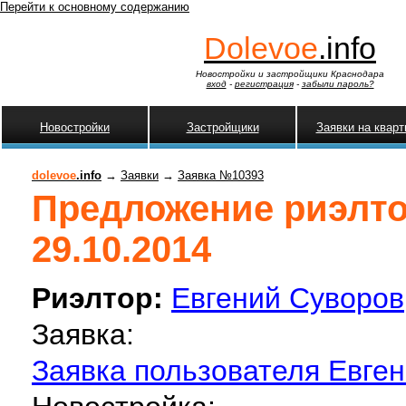
Перейти к основному содержанию
Dolevoe
.info
Новостройки и застройщики Краснодара
вход
-
регистрация
-
забыли пароль?
Новостройки
Застройщики
Заявки на квар
dolevoe
.info
→
Заявки
→
Заявка №10393
Предложение риэлтор
29.10.2014
Риэлтор:
Евгений Суворов
Заявка:
Заявка пользователя Евген