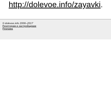
http://dolevoe.info/zayavki
.
© dolevoe.info 2006–2017
Риэлторам и застройщикам
Реклама