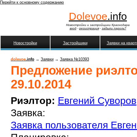
Перейти к основному содержанию
Dolevoe
.info
Новостройки и застройщики Краснодара
вход
-
регистрация
-
забыли пароль?
Новостройки
Застройщики
Заявки на квар
dolevoe
.info
→
Заявки
→
Заявка №10393
Предложение риэлтор
29.10.2014
Риэлтор:
Евгений Суворов
Заявка:
Заявка пользователя Евген