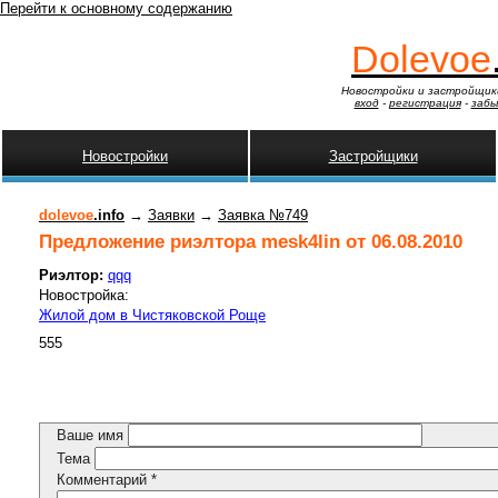
Перейти к основному содержанию
Dolevoe
Новостройки и застройщик
вход
-
регистрация
-
забы
Новостройки
Застройщики
dolevoe
.info
→
Заявки
→
Заявка №749
Предложение риэлтора mesk4lin от 06.08.2010
Риэлтор:
qqq
Новостройка:
Жилой дом в Чистяковской Роще
555
Ваше имя
Тема
Комментарий
*