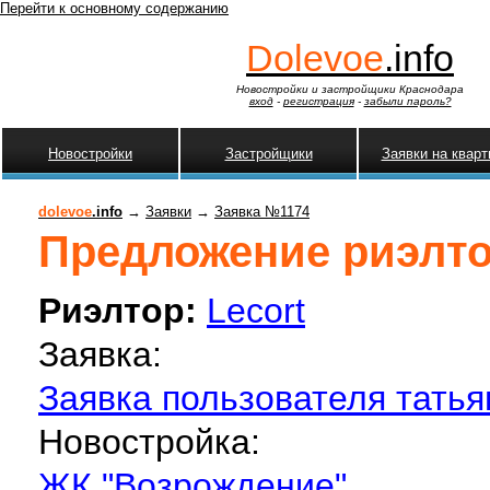
Перейти к основному содержанию
Dolevoe
.info
Новостройки и застройщики Краснодара
вход
-
регистрация
-
забыли пароль?
Новостройки
Застройщики
Заявки на квар
dolevoe
.info
→
Заявки
→
Заявка №1174
Предложение риэлтора
Риэлтор:
Lecort
Заявка:
Заявка пользователя татья
Новостройка:
ЖК "Возрождение"