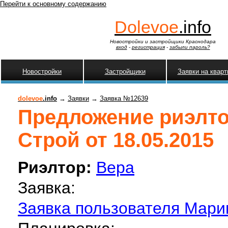
Перейти к основному содержанию
Dolevoe
.info
Новостройки и застройщики Краснодара
вход
-
регистрация
-
забыли пароль?
Новостройки
Застройщики
Заявки на квар
dolevoe
.info
→
Заявки
→
Заявка №12639
Предложение риэлто
Строй от 18.05.2015
Риэлтор:
Вера
Заявка:
Заявка пользователя Марин