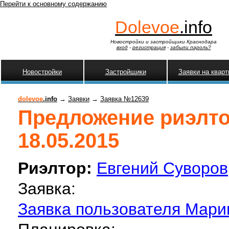
Перейти к основному содержанию
Dolevoe
.info
Новостройки и застройщики Краснодара
вход
-
регистрация
-
забыли пароль?
Новостройки
Застройщики
Заявки на квар
dolevoe
.info
→
Заявки
→
Заявка №12639
Предложение риэлтор
18.05.2015
Риэлтор:
Евгений Суворов
Заявка:
Заявка пользователя Марин