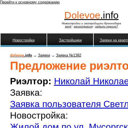
Перейти к основному содержанию
Dolevoe
.info
Новостройки и застройщики Краснодара
вход
-
регистрация
-
забыли пароль?
Новостройки
Застройщики
Заявки на квар
dolevoe
.info
→
Заявки
→
Заявка №1392
Предложение риэлтор
Риэлтор:
Николай Никола
Заявка:
Заявка пользователя Светл
Новостройка:
Жилой дом по ул. Мусоргск