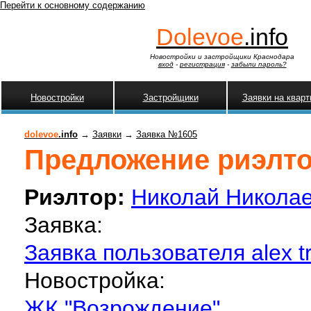
Перейти к основному содержанию
Dolevoe
.info
Новостройки и застройщики Краснодара
вход
-
регистрация
-
забыли пароль?
Новостройки
Застройщики
Заявки на квар
dolevoe
.info
→
Заявки
→
Заявка №1605
Предложение риэлтор
Риэлтор:
Николай Никола
Заявка:
Заявка пользователя alex t
Новостройка:
ЖК "Возрождение"