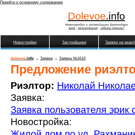
Перейти к основному содержанию
Dolevoe
.info
Новостройки и застройщики Краснодара
вход
-
регистрация
-
забыли пароль?
Новостройки
Застройщики
Заявки на квар
dolevoe
.info
→
Заявки
→
Заявка №1610
Предложение риэлтор
Риэлтор:
Николай Никола
Заявка:
Заявка пользователя эрик о
Новостройка:
Жилой дом по ул. Рахмани