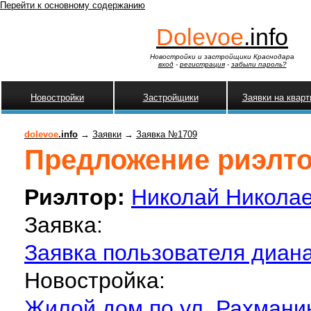
Перейти к основному содержанию
Dolevoe
.info
Новостройки и застройщики Краснодара
вход
-
регистрация
-
забыли пароль?
Новостройки
Застройщики
Заявки на квар
dolevoe
.info
→
Заявки
→
Заявка №1709
Предложение риэлтор
Риэлтор:
Николай Никола
Заявка:
Заявка пользователя диана
Новостройка:
Жилой дом по ул. Рахмани