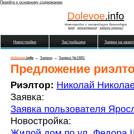
Перейти к основному содержанию
Dolevoe
.info
Новостройки и застройщики Краснодара
вход
-
регистрация
-
забыли пароль?
Новостройки
Застройщики
Заявки на квар
dolevoe
.info
→
Заявки
→
Заявка №1881
Предложение риэлтор
Риэлтор:
Николай Никола
Заявка:
Заявка пользователя Яросл
Новостройка:
Жилой дом по ул. Федора