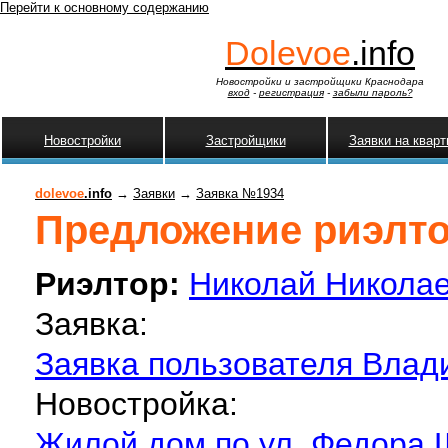
Перейти к основному содержанию
Dolevoe
.info
Новостройки и застройщики Краснодара
вход
-
регистрация
-
забыли пароль?
Новостройки
Застройщики
Заявки на квар
dolevoe
.info
→
Заявки
→
Заявка №1934
Предложение риэлтор
Риэлтор:
Николай Никола
Заявка:
Заявка пользователя Влади
Новостройка:
Жилой дом по ул. Федора