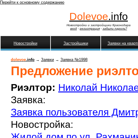
Перейти к основному содержанию
Dolevoe
.info
Новостройки и застройщики Краснодара
вход
-
регистрация
-
забыли пароль?
Новостройки
Застройщики
Заявки на квар
dolevoe
.info
→
Заявки
→
Заявка №1998
Предложение риэлтор
Риэлтор:
Николай Никола
Заявка:
Заявка пользователя Дмитр
Новостройка:
Жилой дом по ул. Рахмани