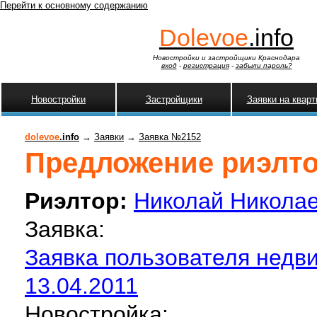
Перейти к основному содержанию
Dolevoe
.info
Новостройки и застройщики Краснодара
вход
-
регистрация
-
забыли пароль?
Новостройки
Застройщики
Заявки на квар
dolevoe
.info
→
Заявки
→
Заявка №2152
Предложение риэлтор
Риэлтор:
Николай Никола
Заявка:
Заявка пользователя недви
13.04.2011
Новостройка: