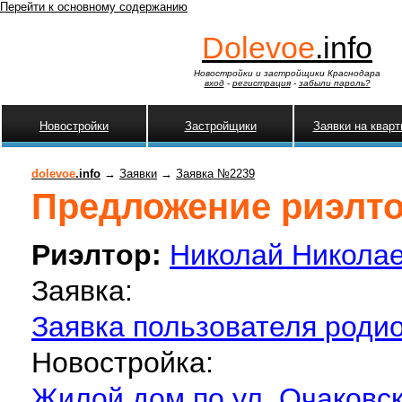
Перейти к основному содержанию
Dolevoe
.info
Новостройки и застройщики Краснодара
вход
-
регистрация
-
забыли пароль?
Новостройки
Застройщики
Заявки на квар
dolevoe
.info
→
Заявки
→
Заявка №2239
Предложение риэлтор
Риэлтор:
Николай Никола
Заявка:
Заявка пользователя родио
Новостройка:
Жилой дом по ул. Очаковс