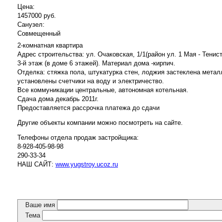
Цена:
1457000 руб.
Санузел:
Совмещенный
2-комнатная квартира
Адрес строительства: ул. Очаковская, 1/1(район ул. 1 Мая - Тенист
3-й этаж (в доме 6 этажей). Материал дома -кирпич.
Отделка: стяжка пола, штукатурка стен, лоджия застеклена мета
установлены счетчики на воду и электричество.
Все коммуникации центральные, автономная котельная.
Сдача дома декабрь 2011г.
Предоставляется рассрочка платежа до сдачи
Другие объекты компании можно посмотреть на сайте.
Телефоны отдела продаж застройщика:
8-928-405-98-98
290-33-34
НАШ САЙТ:
www.yugstroy.ucoz.ru
Ваше имя
Тема