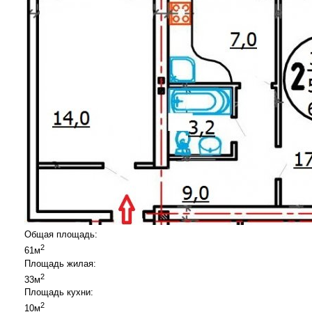
Общая площадь:
2
61м
Площадь жилая:
2
33м
Площадь кухни:
2
10м