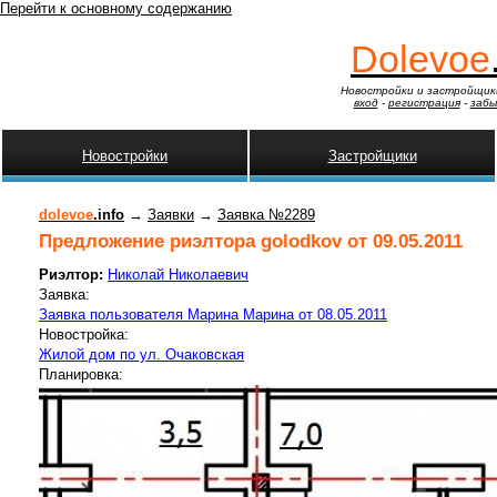
Перейти к основному содержанию
Dolevoe
Новостройки и застройщик
вход
-
регистрация
-
забы
Новостройки
Застройщики
dolevoe
.info
→
Заявки
→
Заявка №2289
Предложение риэлтора golodkov от 09.05.2011
Риэлтор:
Николай Николаевич
Заявка:
Заявка пользователя Марина Марина от 08.05.2011
Новостройка:
Жилой дом по ул. Очаковская
Планировка: