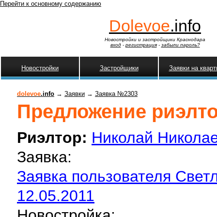
Перейти к основному содержанию
Dolevoe
.info
Новостройки и застройщики Краснодара
вход
-
регистрация
-
забыли пароль?
Новостройки
Застройщики
Заявки на квар
dolevoe
.info
→
Заявки
→
Заявка №2303
Предложение риэлтор
Риэлтор:
Николай Никола
Заявка:
Заявка пользователя Свет
12.05.2011
Новостройка: