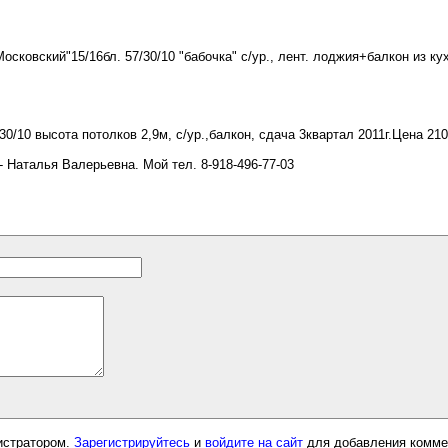
овский"15/16бл. 57/30/10 "бабочка" с/ур., лент. лоджия+балкон из кухн
0/10 высота потолков 2,9м, с/ур.,балкон, сдача 3квартал 2011г.Цена 210
 Наталья Валерьевна. Мой тел. 8-918-496-77-03
истратором.
Зарегистрируйтесь
и
войдите на сайт
для добавления комме