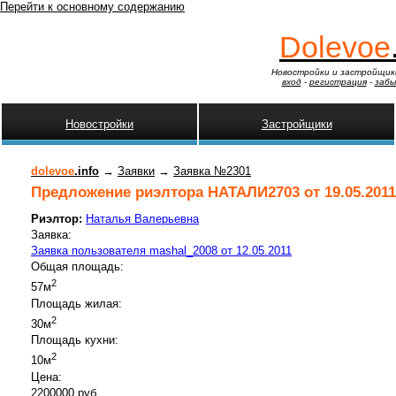
Перейти к основному содержанию
Dolevoe
Новостройки и застройщик
вход
-
регистрация
-
забы
Новостройки
Застройщики
dolevoe
.info
→
Заявки
→
Заявка №2301
Предложение риэлтора НАТАЛИ2703 от 19.05.2011
Риэлтор:
Наталья Валерьевна
Заявка:
Заявка пользователя mashal_2008 от 12.05.2011
Общая площадь:
2
57м
Площадь жилая:
2
30м
Площадь кухни:
2
10м
Цена:
2200000 руб.