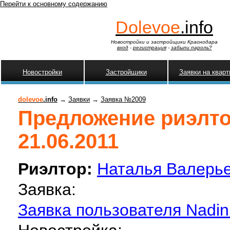
Перейти к основному содержанию
Dolevoe
.info
Новостройки и застройщики Краснодара
вход
-
регистрация
-
забыли пароль?
Новостройки
Застройщики
Заявки на квар
dolevoe
.info
→
Заявки
→
Заявка №2009
Предложение риэлто
21.06.2011
Риэлтор:
Наталья Валерь
Заявка:
Заявка пользователя Nadin