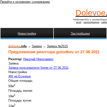
Перейти к основному содержанию
Dolevoe
Новостройки и застройщик
вход
-
регистрация
-
забы
Новостройки
Застройщики
dolevoe
.info
→
Заявки
→
Заявка №2515
Предложение риэлтора golodkov от 27.06.2011
Риэлтор:
Николай Николаевич
Заявка:
Заявка пользователя Serge от 27.06.2011
Новостройка:
ЖК на Есенина
Общая площадь:
2
50м
Площадь жилая:
2
19м
Площадь кухни:
2
12м