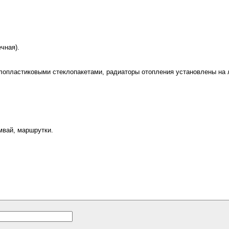
чная).
ллопластиковыми стеклопакетами, радиаторы отопления установлены на 
мвай, маршрутки.