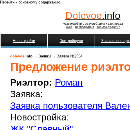
Перейти к основному содержанию
Dolevoe
.info
Новостройки и застройщики Краснодара
вход
-
регистрация
-
забыли пароль?
Новостройки
Застройщики
Заявки на квар
dolevoe
.info
→
Заявки
→
Заявка №2554
Предложение риэлтор
Риэлтор:
Роман
Заявка:
Заявка пользователя Вален
Новостройка:
ЖК "Славный"