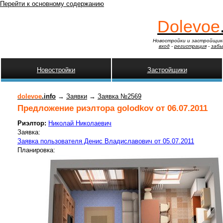
Перейти к основному содержанию
Dolevoe
Новостройки и застройщик
вход
-
регистрация
-
забы
Новостройки
Застройщики
dolevoe
.info
→
Заявки
→
Заявка №2569
Предложение риэлтора golodkov от 06.07.2011
Риэлтор:
Николай Николаевич
Заявка:
Заявка пользователя Денис Владиславович от 05.07.2011
Планировка: