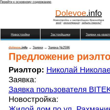
Перейти к основному содержанию
Dolevoe
.info
Новостройки и застройщики Краснодара
вход
-
регистрация
-
забыли пароль?
Новостройки
Застройщики
Заявки на квар
dolevoe
.info
→
Заявки
→
Заявка №2596
Предложение риэлтор
Риэлтор:
Николай Никола
Заявка:
Заявка пользователя BITEK
Новостройка:
Жилой дом по ул. Рахмани