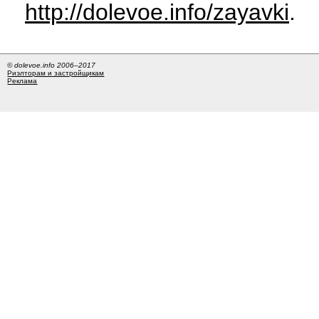
http://dolevoe.info/zayavki
.
© dolevoe.info 2006–2017
Риэлторам и застройщикам
Реклама