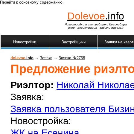
Перейти к основному содержанию
Dolevoe
.info
Новостройки и застройщики Краснодара
вход
-
регистрация
-
забыли пароль?
Новостройки
Застройщики
Заявки на квар
dolevoe
.info
→
Заявки
→
Заявка №2768
Предложение риэлтор
Риэлтор:
Николай Никола
Заявка:
Заявка пользователя Бизин
Новостройка:
ЖК на Есенина