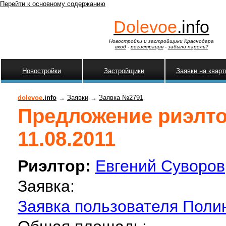
Перейти к основному содержанию
Dolevoe
.info
Новостройки и застройщики Краснодара
вход
-
регистрация
-
забыли пароль?
Новостройки
Застройщики
Заявки на квар
dolevoe
.info
→
Заявки
→
Заявка №2791
Предложение риэлтор
11.08.2011
Риэлтор:
Евгений Суворов
Заявка:
Заявка пользователя Поли