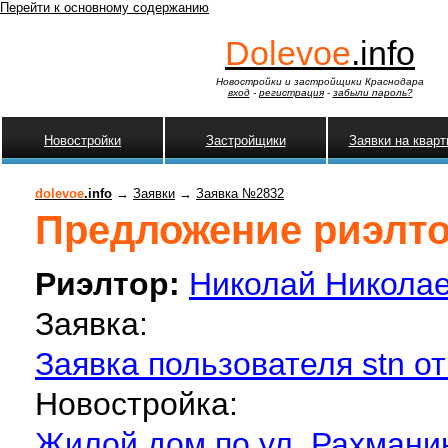
Перейти к основному содержанию
Dolevoe
.info
Новостройки и застройщики Краснодара
вход
-
регистрация
-
забыли пароль?
Новостройки
Застройщики
Заявки на квар
dolevoe
.info
→
Заявки
→
Заявка №2832
Предложение риэлтор
Риэлтор:
Николай Никола
Заявка:
Заявка пользователя stn от
Новостройка:
Жилой дом по ул. Рахмани